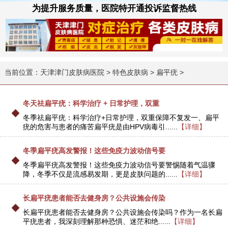
为提升服务质量，医院特开通投诉监督热线
当前位置：
天津津门皮肤病医院
>
特色皮肤病
>
扁平疣
>
冬天祛扁平疣：科学治疗 + 日常护理，双重
冬季祛扁平疣：科学治疗+日常护理，双重保障不复发一、扁平
疣的危害与患者的痛苦扁平疣是由HPV病毒引......
【详细】
冬季扁平疣高发警报！这些免疫力波动信号要
冬季扁平疣高发警报！这些免疫力波动信号要警惕随着气温骤
降，冬季不仅是流感易发期，更是皮肤问题的......
【详细】
长扁平疣患者能否去健身房？公共设施会传染
长扁平疣患者能否去健身房？公共设施会传染吗？作为一名长扁
平疣患者，我深刻理解那种恐惧、迷茫和绝......
【详细】