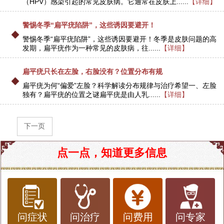
（HPV）感染引起的常见皮肤病。它通常在皮肤上......
【详细】
警惕冬季“扁平疣陷阱”，这些诱因要避开！
警惕冬季“扁平疣陷阱”，这些诱因要避开！冬季是皮肤问题的高
发期，扁平疣作为一种常见的皮肤病，往......
【详细】
扁平疣只长在左脸，右脸没有？位置分布有规
扁平疣为何“偏爱”左脸？科学解读分布规律与治疗希望一、左脸
独有？扁平疣的位置之谜扁平疣是由人乳......
【详细】
下一页
点一点，知道更多信息
问症状
问治疗
问费用
问专家