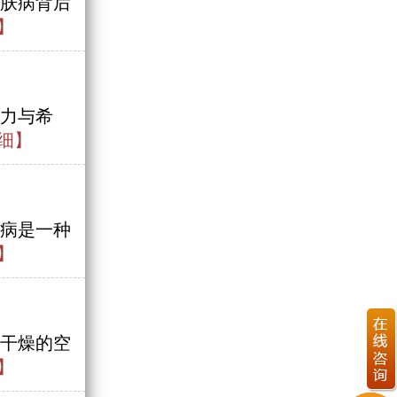
肤病背后
】
力与希
细】
病是一种
】
干燥的空
】