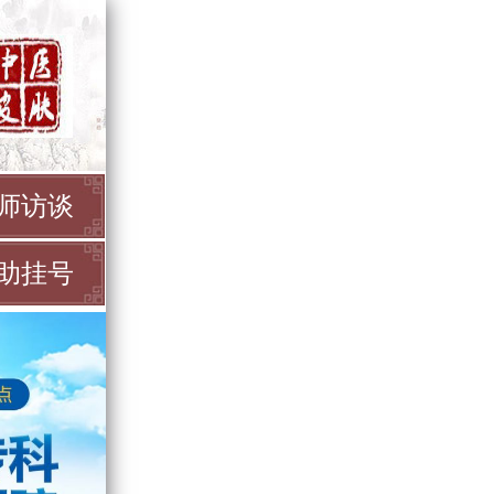
师访谈
助挂号