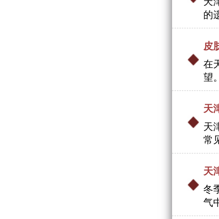
天
的遗
皮
在
望
天
天
常
天
冬
气