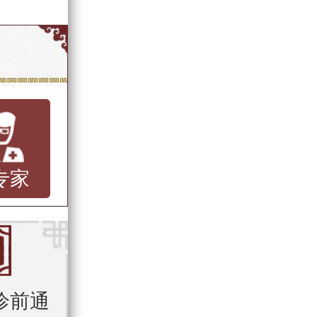
专家
诊前通