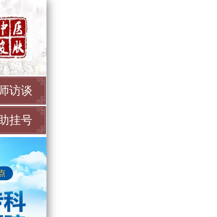
师访谈
助挂号