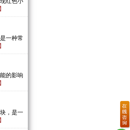
现红色小
】
是一种常
】
能的影响
】
块，是一
】