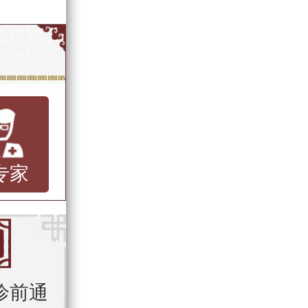
专家
诊前通