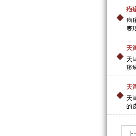
疱
疱
表
天
天
疹
天
天
的
上