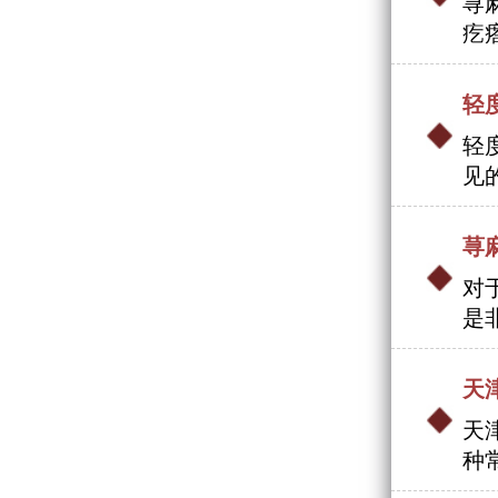
荨
疙
轻
轻
见
荨
对
是
天
天
种