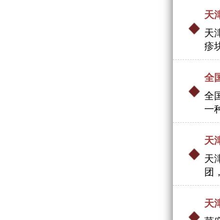
天
天
疹
全
全
一
天
天
团
天