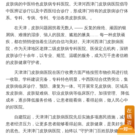
皮肤病的中医特色皮肤病专科医院。天津河西津门皮肤病医院倡导
中医辨证诊疗以及中西医结合诊疗，形成津门特有的皮肤病诊疗体
系。专科、专病、专利、专治各类皮肤疾病。。
在天津，皮肤问题困扰着无数人 —— 反复的痤疮、顽固的银
屑病、难缠的湿疹、恼人的脱发、尴尬的腋臭…… 每一种皮肤顽
疾，都在悄悄侵蚀着生活的自信与美好。天津河西津门皮肤病医
院，作为天津地区老牌二级皮肤病专科医院、医保定点机构，深耕
皮肤诊疗十余年，以专业、规范、温暖的服务，成为万千患者信赖
的皮肤健康守护者。
天津津门皮肤病医院在医疗收费方面严格按照市物价局进行统
一收取。学科建设完备，专科特色明显，中西医结合优势突出，集
皮肤病临床诊疗、预防、康复为一体。可开展常见皮肤病、区域高
发皮肤病、皮肤疑难病、职业皮肤病等临床医疗。加强管理、 降低
成本，逐步降低服务价格，让患者能看病，看得起病，做人民心中
的好医院。
自建院起，天津津门皮肤病医院先后实施多项惠民措施，减轻
患者经济压力，让更多患者能够看得起病。皮肤健康，是美好生活
的底色。天津津门皮肤病医院，始终以 “守护津门百姓肌肤健康” 为