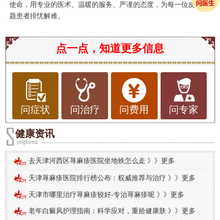
使命，用专业的医术、温暖的服务、严谨的态度，为每一位皮肤问
题患者排忧解难。
点一点，知道更多信息
问症状
问治疗
问费用
问专家
健康资讯
去天津河西区荨麻疹医院坐地铁怎么走
》》
更多
天津荨麻疹医院排行榜公布：权威推荐与治疗
》》
更多
天津市哪里治疗荨麻疹较好-专治荨麻疹呢
》》
更多
老年白癜风护理指南：科学应对，重拾健康肤
》》
更多