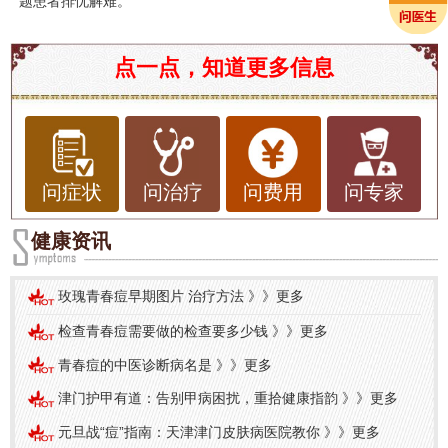
题患者排忧解难。
点一点，知道更多信息
问症状
问治疗
问费用
问专家
健康资讯
玫瑰青春痘早期图片 治疗方法
》》
更多
检查青春痘需要做的检查要多少钱
》》
更多
青春痘的中医诊断病名是
》》
更多
津门护甲有道：告别甲病困扰，重拾健康指韵
》》
更多
元旦战“痘”指南：天津津门皮肤病医院教你
》》
更多