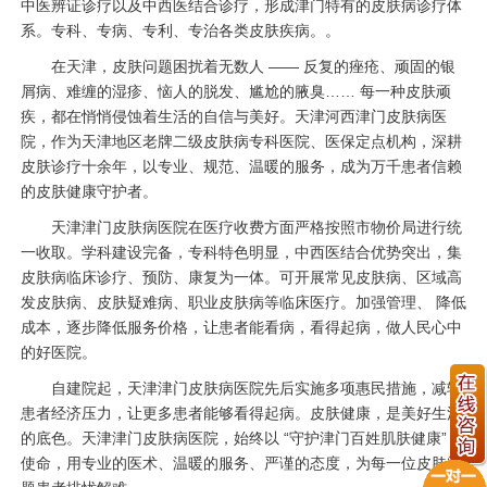
中医辨证诊疗以及中西医结合诊疗，形成津门特有的皮肤病诊疗体
系。专科、专病、专利、专治各类皮肤疾病。。
在天津，皮肤问题困扰着无数人 —— 反复的痤疮、顽固的银
屑病、难缠的湿疹、恼人的脱发、尴尬的腋臭…… 每一种皮肤顽
疾，都在悄悄侵蚀着生活的自信与美好。天津河西津门皮肤病医
院，作为天津地区老牌二级皮肤病专科医院、医保定点机构，深耕
皮肤诊疗十余年，以专业、规范、温暖的服务，成为万千患者信赖
的皮肤健康守护者。
天津津门皮肤病医院在医疗收费方面严格按照市物价局进行统
一收取。学科建设完备，专科特色明显，中西医结合优势突出，集
皮肤病临床诊疗、预防、康复为一体。可开展常见皮肤病、区域高
发皮肤病、皮肤疑难病、职业皮肤病等临床医疗。加强管理、 降低
成本，逐步降低服务价格，让患者能看病，看得起病，做人民心中
的好医院。
自建院起，天津津门皮肤病医院先后实施多项惠民措施，减轻
患者经济压力，让更多患者能够看得起病。皮肤健康，是美好生活
的底色。天津津门皮肤病医院，始终以 “守护津门百姓肌肤健康” 为
使命，用专业的医术、温暖的服务、严谨的态度，为每一位皮肤问