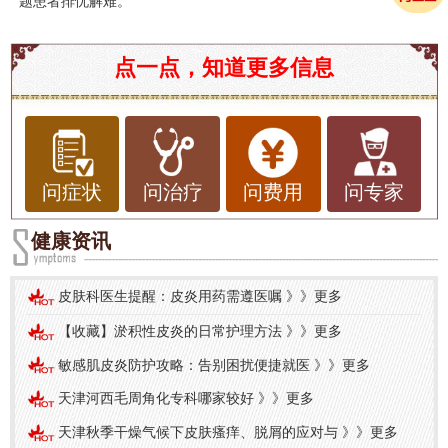
题患者排忧解难。
点一点，知道更多信息
问症状
问治疗
问费用
问专家
健康资讯
皮肤科医生提醒：皮炎用药需遵医嘱
》》
更多
【收藏】淤积性皮炎的日常护理方法
》》
更多
敏感肌皮炎防护攻略：告别困扰便捷就医
》》
更多
天津河西毛周角化专科哪家较好
》》
更多
天津秋季干燥气候下皮肤瘙痒、脱屑的应对与
》》
更多