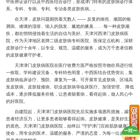
中医辨证诊疗以及中西医结合诊疗，形成津门特有的皮肤病诊疗体
系。专科、专病、专利、专治各类皮肤疾病。。
在天津，皮肤问题困扰着无数人 —— 反复的痤疮、顽固的银
屑病、难缠的湿疹、恼人的脱发、尴尬的腋臭…… 每一种皮肤顽
疾，都在悄悄侵蚀着生活的自信与美好。天津河西津门皮肤病医
院，作为天津地区老牌二级皮肤病专科医院、医保定点机构，深耕
皮肤诊疗十余年，以专业、规范、温暖的服务，成为万千患者信赖
的皮肤健康守护者。
天津津门皮肤病医院在医疗收费方面严格按照市物价局进行统
一收取。学科建设完备，专科特色明显，中西医结合优势突出，集
皮肤病临床诊疗、预防、康复为一体。可开展常见皮肤病、区域高
发皮肤病、皮肤疑难病、职业皮肤病等临床医疗。加强管理、 降低
成本，逐步降低服务价格，让患者能看病，看得起病，做人民心中
的好医院。
自建院起，天津津门皮肤病医院先后实施多项惠民措施，减轻
患者经济压力，让更多患者能够看得起病。皮肤健康，是美好生活
的底色。天津津门皮肤病医院，始终以 “守护津门百姓肌肤健康” 为
使命，用专业的医术、温暖的服务、严谨的态度，为每一位皮肤问