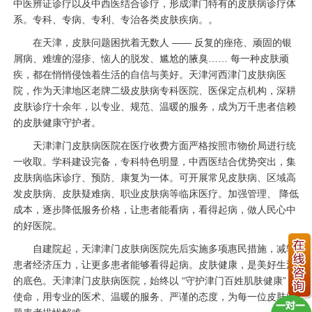
中医辨证诊疗以及中西医结合诊疗，形成津门特有的皮肤病诊疗体
系。专科、专病、专利、专治各类皮肤疾病。。
在天津，皮肤问题困扰着无数人 —— 反复的痤疮、顽固的银
屑病、难缠的湿疹、恼人的脱发、尴尬的腋臭…… 每一种皮肤顽
疾，都在悄悄侵蚀着生活的自信与美好。天津河西津门皮肤病医
院，作为天津地区老牌二级皮肤病专科医院、医保定点机构，深耕
皮肤诊疗十余年，以专业、规范、温暖的服务，成为万千患者信赖
的皮肤健康守护者。
天津津门皮肤病医院在医疗收费方面严格按照市物价局进行统
一收取。学科建设完备，专科特色明显，中西医结合优势突出，集
皮肤病临床诊疗、预防、康复为一体。可开展常见皮肤病、区域高
发皮肤病、皮肤疑难病、职业皮肤病等临床医疗。加强管理、 降低
成本，逐步降低服务价格，让患者能看病，看得起病，做人民心中
的好医院。
自建院起，天津津门皮肤病医院先后实施多项惠民措施，减轻
患者经济压力，让更多患者能够看得起病。皮肤健康，是美好生活
的底色。天津津门皮肤病医院，始终以 “守护津门百姓肌肤健康” 为
使命，用专业的医术、温暖的服务、严谨的态度，为每一位皮肤问