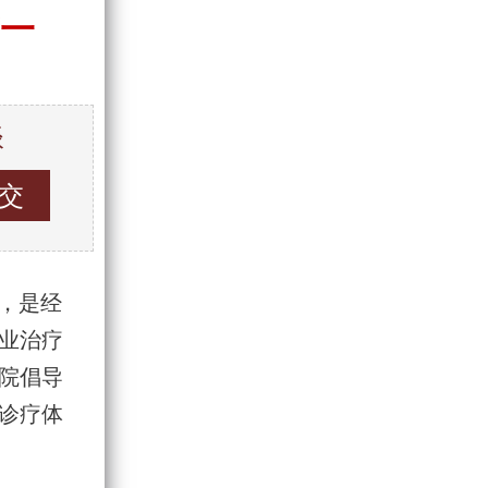
一
谈
 ，是经
业治疗
院倡导
诊疗体