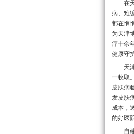
在
病、难
都在悄
为天津
疗十余
健康守
天
一收取
皮肤病
发皮肤
成本，
的好医
自