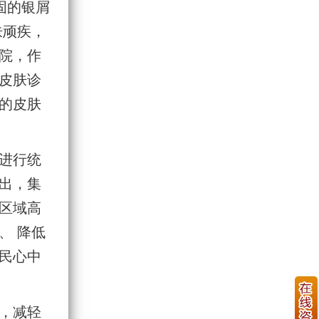
固的银屑
肤顽疾，
院，作
皮肤诊
的皮肤
进行统
出，集
区域高
、 降低
民心中
，减轻