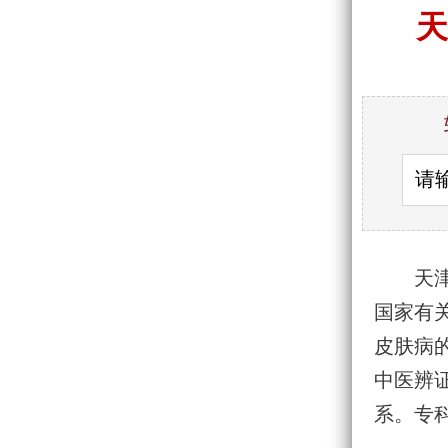
天
天
国家有
皮肤病
中医辨
系。专