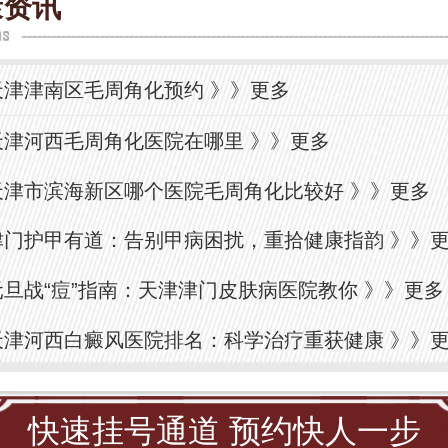
康资讯
天津津南区毛周角化预约
》》
更多
天津河西毛周角化医院在哪里
》》
更多
天津市滨海新区哪个医院毛周角化比较好
》》
更多
津门护甲有道：告别甲病困扰，重拾健康指韵
》》
元旦战“痘”指南：天津津门皮肤病医院教你
》》
更多
天津河西白癜风医院排名：科学治疗重获健康
》》
快速挂号通道 预约快人一步