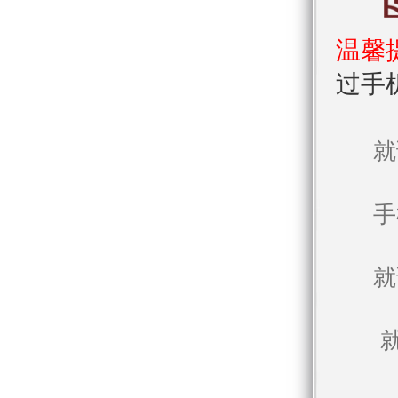
温馨
过手
就
手
就