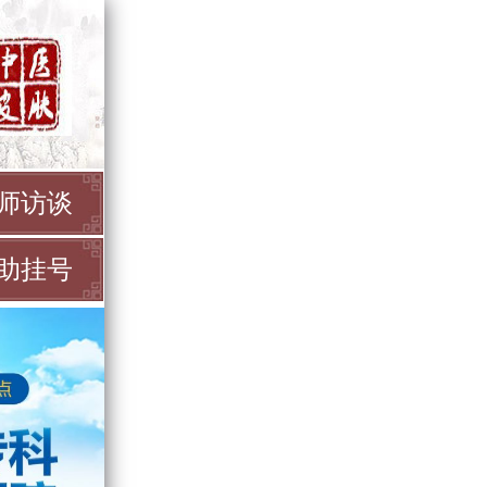
师访谈
助挂号