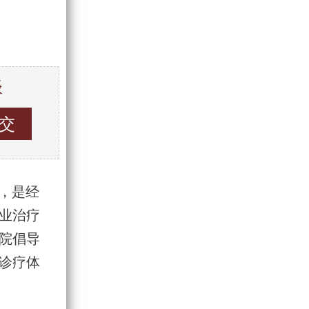
谈
 ，是经
业治疗
院倡导
诊疗体