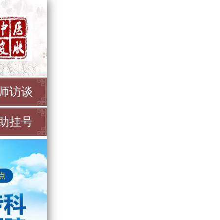
师访谈
助挂号