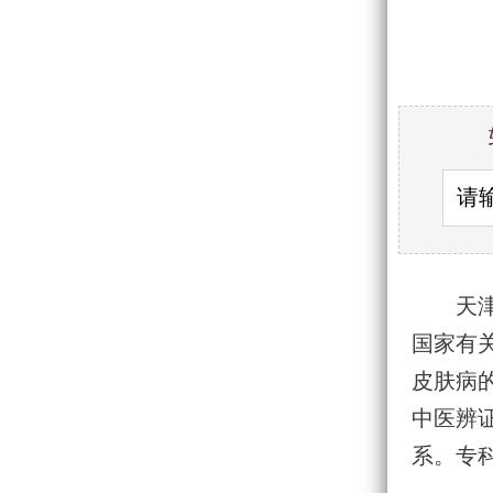
天
国家有
皮肤病
中医辨
系。专