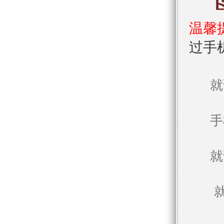
温馨
过手
就
手
就