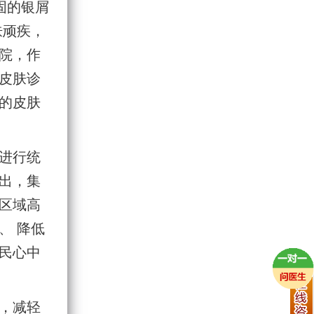
固的银屑
肤顽疾，
院，作
皮肤诊
的皮肤
进行统
出，集
区域高
、 降低
民心中
，减轻