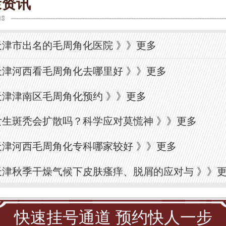
康资讯
天津市出名的毛周角化医院
》》
更多
天津河西看毛周角化去哪里好
》》
更多
天津津南区毛周角化预约
》》
更多
女生斑秃会扩散吗？科学应对莫慌神
》》
更多
天津河西毛周角化专科哪家较好
》》
更多
天津秋季干燥气候下皮肤瘙痒、脱屑的应对与
》》
快速挂号通道 预约快人一步