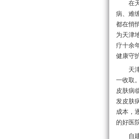
在
病、难
都在悄
为天津
疗十余
健康守
天
一收取
皮肤病
发皮肤
成本，
的好医
自