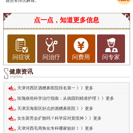
题患者排忧解难。
点一点，知道更多信息
问症状
问治疗
问费用
问专家
健康资讯
天津河西区酒糟鼻医院排名第一
》》
更多
玫瑰痤疮科学治疗指南：从病因到精准护理
》》
更多
天津滨海新区好点的酒糟鼻医院
》》
更多
女生斑秃会扩散吗？科学应对莫慌神
》》
更多
天津河西毛周角化专科哪家较好
》》
更多