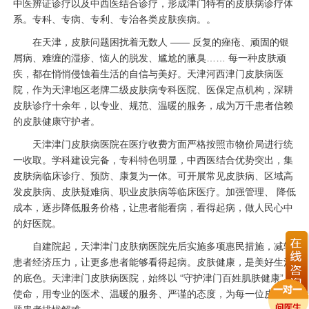
中医辨证诊疗以及中西医结合诊疗，形成津门特有的皮肤病诊疗体
系。专科、专病、专利、专治各类皮肤疾病。。
在天津，皮肤问题困扰着无数人 —— 反复的痤疮、顽固的银
屑病、难缠的湿疹、恼人的脱发、尴尬的腋臭…… 每一种皮肤顽
疾，都在悄悄侵蚀着生活的自信与美好。天津河西津门皮肤病医
院，作为天津地区老牌二级皮肤病专科医院、医保定点机构，深耕
皮肤诊疗十余年，以专业、规范、温暖的服务，成为万千患者信赖
的皮肤健康守护者。
天津津门皮肤病医院在医疗收费方面严格按照市物价局进行统
一收取。学科建设完备，专科特色明显，中西医结合优势突出，集
皮肤病临床诊疗、预防、康复为一体。可开展常见皮肤病、区域高
发皮肤病、皮肤疑难病、职业皮肤病等临床医疗。加强管理、 降低
成本，逐步降低服务价格，让患者能看病，看得起病，做人民心中
的好医院。
自建院起，天津津门皮肤病医院先后实施多项惠民措施，减轻
患者经济压力，让更多患者能够看得起病。皮肤健康，是美好生活
的底色。天津津门皮肤病医院，始终以 “守护津门百姓肌肤健康” 为
使命，用专业的医术、温暖的服务、严谨的态度，为每一位皮肤问