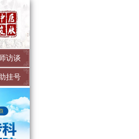
师访谈
助挂号