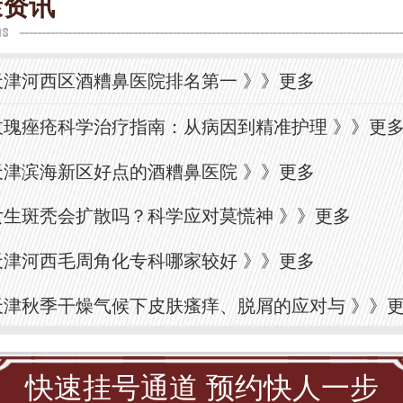
康资讯
天津河西区酒糟鼻医院排名第一
》》
更多
玫瑰痤疮科学治疗指南：从病因到精准护理
》》
更
天津滨海新区好点的酒糟鼻医院
》》
更多
女生斑秃会扩散吗？科学应对莫慌神
》》
更多
天津河西毛周角化专科哪家较好
》》
更多
天津秋季干燥气候下皮肤瘙痒、脱屑的应对与
》》
快速挂号通道 预约快人一步