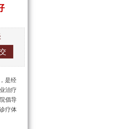
好
谈
 ，是经
业治疗
院倡导
诊疗体