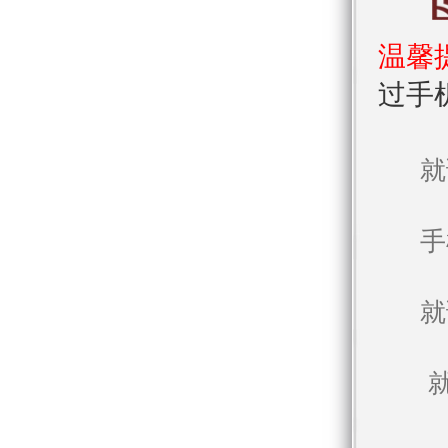
温馨
过手
就
手
就