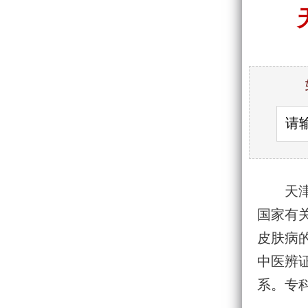
天
国家有
皮肤病
中医辨
系。专