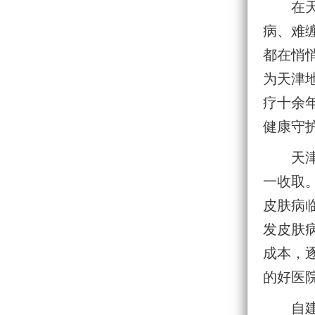
在
病、难
都在悄
为天津
疗十余
健康守
天
一收取
皮肤病
发皮肤
成本，
的好医
自