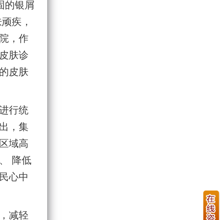
固的银屑
肤顽疾，
院，作
皮肤诊
的皮肤
进行统
出，集
区域高
、 降低
民心中
，减轻