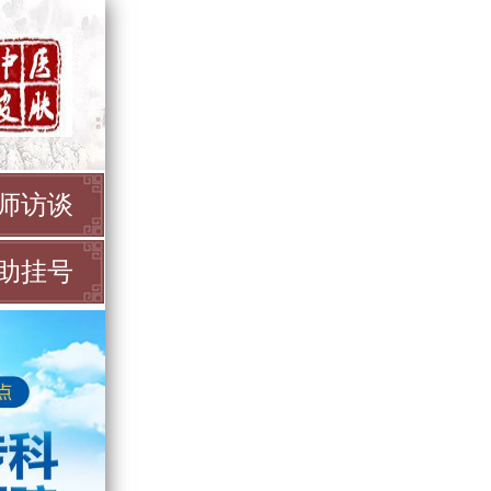
师访谈
助挂号