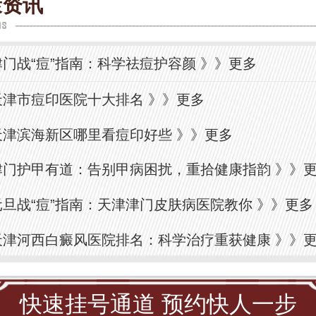
康资讯
津门战“痘”指南：科学祛痘护容颜
》》
更多
天津市痘印医院十大排名
》》
更多
天津滨海新区哪里看痘印好些
》》
更多
津门护甲有道：告别甲病困扰，重拾健康指韵
》》
元旦战“痘”指南：天津津门皮肤病医院教你
》》
更多
天津河西白癜风医院排名：科学治疗重获健康
》》
快速挂号通道 预约快人一步