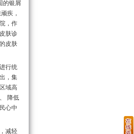
固的银屑
肤顽疾，
院，作
皮肤诊
的皮肤
进行统
出，集
区域高
、 降低
民心中
，减轻