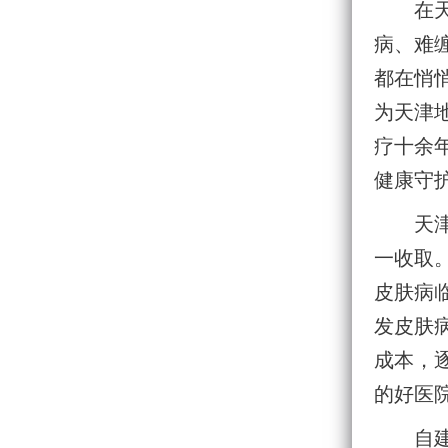
在
病、难
都在悄
为天津
疗十余
健康守
天
一收取
皮肤病
发皮肤
成本，
的好医
自