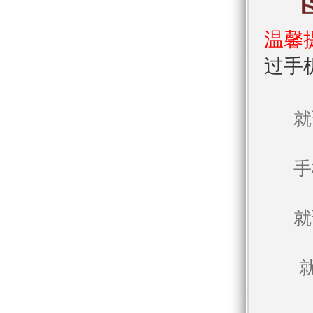
温馨
过手
就
手
就