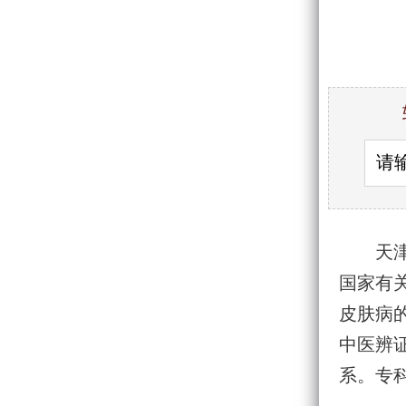
天
国家有
皮肤病
中医辨
系。专