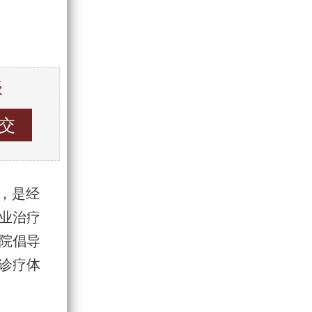
谈
 ，是经
业治疗
院倡导
诊疗体