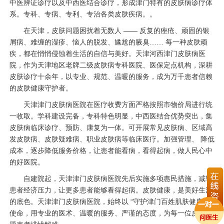
中医辨证诊疗以及中西医结合诊疗，形成津门特有的皮肤病诊疗体
系。专科、专病、专利、专治各类皮肤疾病。。
在天津，皮肤问题困扰着无数人 —— 反复的痤疮、顽固的银
屑病、难缠的湿疹、恼人的脱发、尴尬的腋臭…… 每一种皮肤顽
疾，都在悄悄侵蚀着生活的自信与美好。天津河西津门皮肤病医
院，作为天津地区老牌二级皮肤病专科医院、医保定点机构，深耕
皮肤诊疗十余年，以专业、规范、温暖的服务，成为万千患者信赖
的皮肤健康守护者。
天津津门皮肤病医院在医疗收费方面严格按照市物价局进行统
一收取。学科建设完备，专科特色明显，中西医结合优势突出，集
皮肤病临床诊疗、预防、康复为一体。可开展常见皮肤病、区域高
发皮肤病、皮肤疑难病、职业皮肤病等临床医疗。加强管理、 降低
成本，逐步降低服务价格，让患者能看病，看得起病，做人民心中
的好医院。
自建院起，天津津门皮肤病医院先后实施多项惠民措施，减轻
患者经济压力，让更多患者能够看得起病。皮肤健康，是美好生活
的底色。天津津门皮肤病医院，始终以 “守护津门百姓肌肤健康” 为
使命，用专业的医术、温暖的服务、严谨的态度，为每一位皮肤问