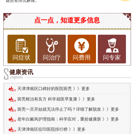
题患者排忧解难。
点一点，知道更多信息
问症状
问治疗
问费用
问专家
健康资讯
天津津南区口碑好的医院斑秃
》》
更多
斑秃根治有良方 科学就医早复康
》》
更多
斑秃一旦开始就无法停止了吗？详细了解脱发
》》
更多
老年白癜风护理指南：科学应对，重拾健康肤
》》
更多
天津津南区痘印医院排行榜
》》
更多