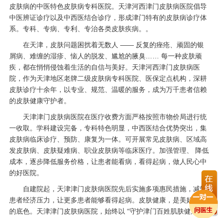
皮肤病的中医特色皮肤病专科医院。天津河西津门皮肤病医院倡导
中医辨证诊疗以及中西医结合诊疗，形成津门特有的皮肤病诊疗体
系。专科、专病、专利、专治各类皮肤疾病。。
在天津，皮肤问题困扰着无数人 —— 反复的痤疮、顽固的银
屑病、难缠的湿疹、恼人的脱发、尴尬的腋臭…… 每一种皮肤顽
疾，都在悄悄侵蚀着生活的自信与美好。天津河西津门皮肤病医
院，作为天津地区老牌二级皮肤病专科医院、医保定点机构，深耕
皮肤诊疗十余年，以专业、规范、温暖的服务，成为万千患者信赖
的皮肤健康守护者。
天津津门皮肤病医院在医疗收费方面严格按照市物价局进行统
一收取。学科建设完备，专科特色明显，中西医结合优势突出，集
皮肤病临床诊疗、预防、康复为一体。可开展常见皮肤病、区域高
发皮肤病、皮肤疑难病、职业皮肤病等临床医疗。加强管理、 降低
成本，逐步降低服务价格，让患者能看病，看得起病，做人民心中
的好医院。
自建院起，天津津门皮肤病医院先后实施多项惠民措施，减轻
患者经济压力，让更多患者能够看得起病。皮肤健康，是美好生活
的底色。天津津门皮肤病医院，始终以 “守护津门百姓肌肤健康” 为