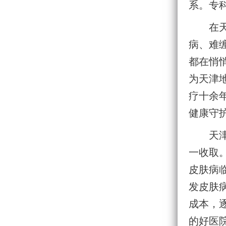
系。专
在
病、难
都在悄
为天津
疗十余
健康守
天
一收取
皮肤病
发皮肤
成本，
的好医