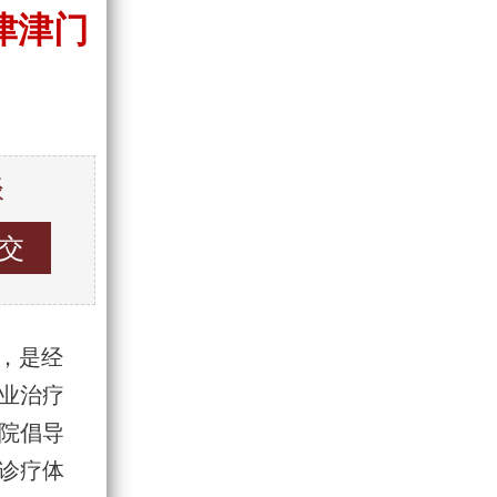
津津门
谈
 ，是经
业治疗
院倡导
诊疗体