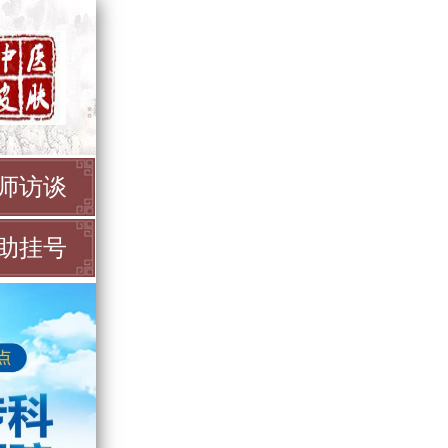
师访谈
助挂号