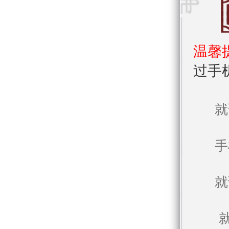
温馨
过手
就
手
就