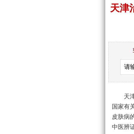
天津
天
国家有
皮肤病
中医辨