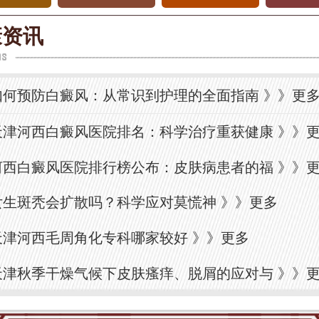
康资讯
如何预防白癜风：从常识到护理的全面指南
》》
更
天津河西白癜风医院排名：科学治疗重获健康
》》
河西白癜风医院排行榜公布：皮肤病患者的福
》》
女生斑秃会扩散吗？科学应对莫慌神
》》
更多
天津河西毛周角化专科哪家较好
》》
更多
天津秋季干燥气候下皮肤瘙痒、脱屑的应对与
》》