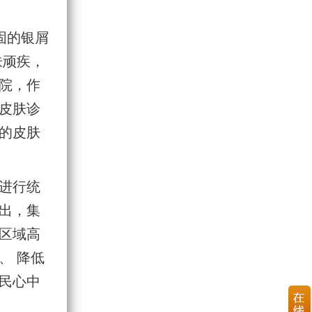
固的银屑
肤顽疾，
院，作
皮肤诊
的皮肤
进行统
出，集
区域高
、 降低
民心中